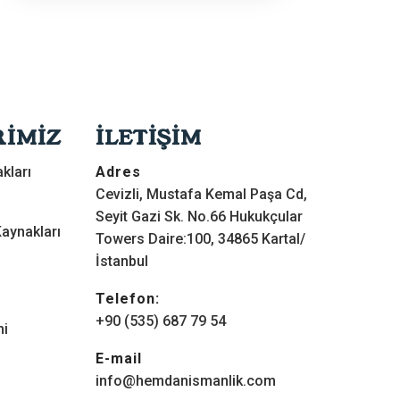
RİMİZ
İLETİŞİM
kları
Adres
Cevizli, Mustafa Kemal Paşa Cd,
Seyit Gazi Sk. No.66 Hukukçular
aynakları
Towers Daire:100, 34865 Kartal/
İstanbul
Telefon:
+90 (535) 687 79 54
mi
E-mail
info@hemdanismanlik.com