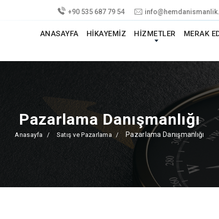
+90 535 687 79 54
info@hemdanismanlik
ANASAYFA
HIKAYEMIZ
HIZMETLER
MERAK E
Pazarlama Danışmanlığı
Pazarlama Danışmanlığı
Anasayfa
Satış ve Pazarlama