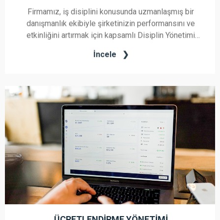
Firmamız, iş disiplini konusunda uzmanlaşmış bir
danışmanlık ekibiyle şirketinizin performansını ve
etkinliğini artırmak için kapsamlı Disiplin Yönetimi
hizmetleri sunmaktadır. İş gücü yönetimindeki
İncele
zorlukları en aza indirerek, şirketinizin düzeni ve
etkinliği konusunda sürdürülebilir bir yaklaşım
benimsememize yardımcı oluyoruz.
ÜCRETLENDIRME YÖNETIMI