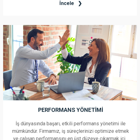
İncele
uzmanlaşmış bir danışmanlık firması olarak,
şirketinizin ihtiyaçlarına uygun en iyi yetenekleri
çekmenize ve işe almanıza yardımcı oluyoruz.
PERFORMANS YÖNETIMI
İş dünyasında başarı, etkili performans yönetimi ile
mümkündür. Firmamız, iş süreçlerinizi optimize etmek
ve çalışan performansını en üst düzeye çıkarmak için