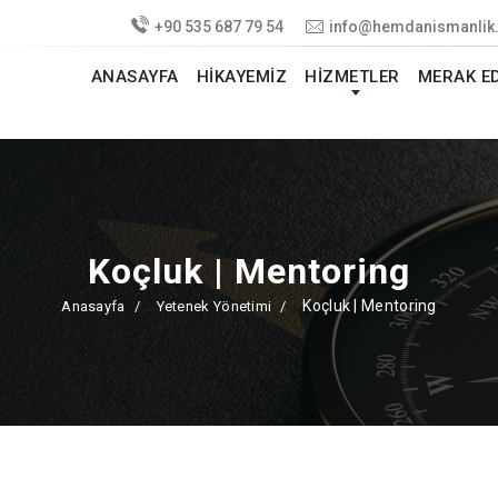
+90 535 687 79 54
info@hemdanismanlik
ANASAYFA
HIKAYEMIZ
HIZMETLER
MERAK E
Koçluk | Mentoring
Koçluk | Mentoring
Anasayfa
Yetenek Yönetimi