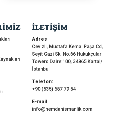
RİMİZ
İLETİŞİM
kları
Adres
Cevizli, Mustafa Kemal Paşa Cd,
Seyit Gazi Sk. No.66 Hukukçular
aynakları
Towers Daire:100, 34865 Kartal/
İstanbul
Telefon:
+90 (535) 687 79 54
mi
E-mail
info@hemdanismanlik.com